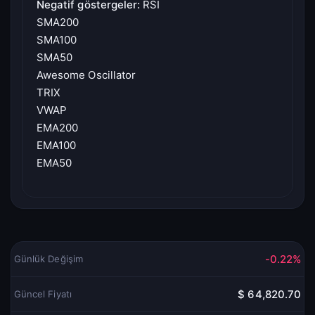
Negatif göstergeler:
RSI
SMA200
SMA100
SMA50
Awesome Oscillator
TRIX
VWAP
EMA200
EMA100
EMA50
-0.22%
Günlük Değişim
$ 64,820.70
Güncel Fiyatı